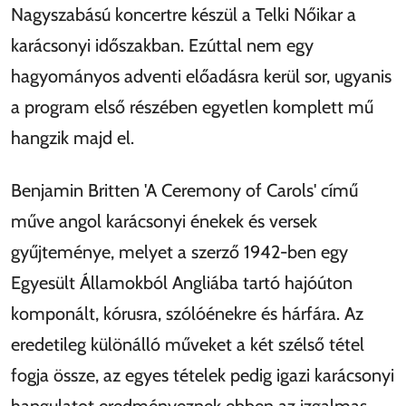
Nagyszabású koncertre készül a Telki Nőikar a
karácsonyi időszakban. Ezúttal nem egy
hagyományos adventi előadásra kerül sor, ugyanis
a program első részében egyetlen komplett mű
hangzik majd el.
Benjamin Britten 'A Ceremony of Carols' című
műve angol karácsonyi énekek és versek
gyűjteménye, melyet a szerző 1942-ben egy
Egyesült Államokból Angliába tartó hajóúton
komponált, kórusra, szólóénekre és hárfára. Az
eredetileg különálló műveket a két szélső tétel
fogja össze, az egyes tételek pedig igazi karácsonyi
hangulatot eredményeznek ebben az izgalmas