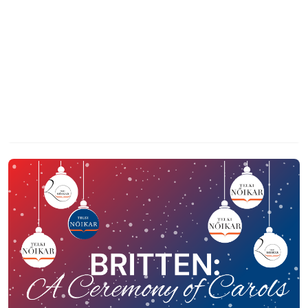
Telki Nőikar
Britten: A Ceremony of Carols -
jubileumi adventi koncert
2023. december 16. 18:00
Telki, Sportcsarnok