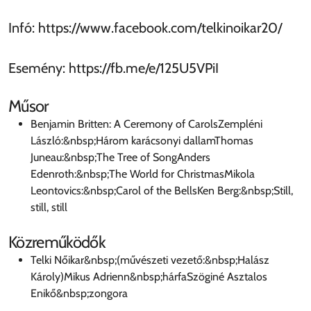
Infó: https://www.facebook.com/telkinoikar20/
Esemény: https://fb.me/e/125U5VPiI
Műsor
Benjamin Britten: A Ceremony of CarolsZempléni
László:&nbsp;Három karácsonyi dallamThomas
Juneau:&nbsp;The Tree of SongAnders
Edenroth:&nbsp;The World for ChristmasMikola
Leontovics:&nbsp;Carol of the BellsKen Berg:&nbsp;Still,
still, still
Közreműködők
Telki Nőikar&nbsp;(művészeti vezető:&nbsp;Halász
Károly)Mikus Adrienn&nbsp;hárfaSzöginé Asztalos
Enikő&nbsp;zongora